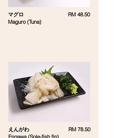
マグロ
RM 48.50
Maguro (Tuna)
えんがわ
RM 78.50
Engawa (Sole-fish fin)