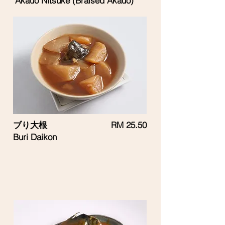
Akauo Nitsuke (Braised Akauo)
ブり大根
RM 25.50
Buri Daikon