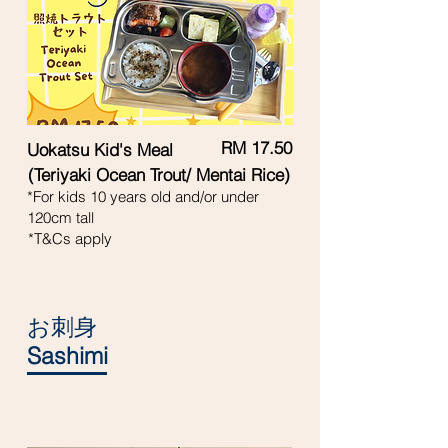
RM 17.50
Uokatsu Kid's Meal
(Teriyaki Ocean Trout/ Mentai Rice)
*For kids 10 years old and/or under
120cm tall
*T&Cs apply
お刺身
Sashimi